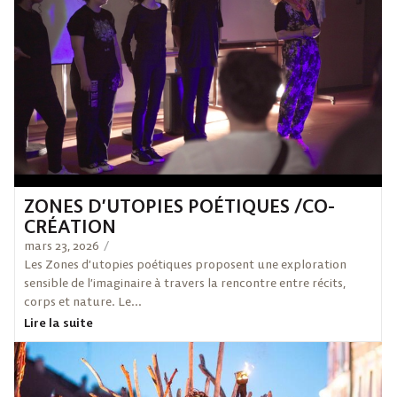
ZONES D’UTOPIES POÉTIQUES /CO-
CRÉATION
mars 23, 2026
/
Les Zones d’utopies poétiques proposent une exploration
sensible de l’imaginaire à travers la rencontre entre récits,
corps et nature. Le...
Lire la suite